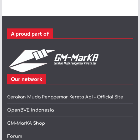
e
g
o
r
A proud part of
i
Our network
Gerakan Muda Penggemar Kereta Api - Official Site
OpenBVE Indonesia
GM-MarKA Shop
Forum