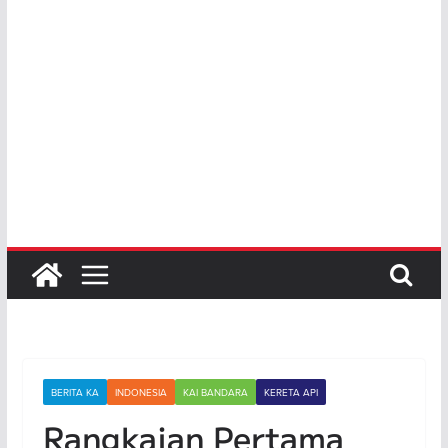
BERITA KA
INDONESIA
KAI BANDARA
KERETA API
Rangkaian Pertama