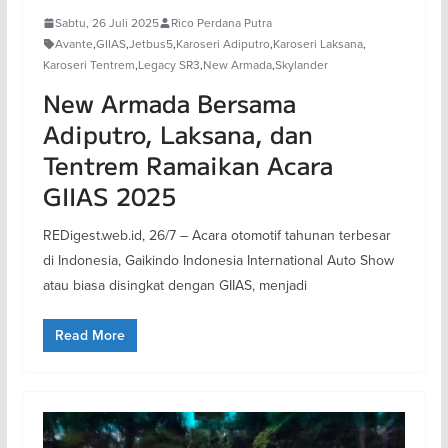
Sabtu, 26 Juli 2025
Rico Perdana Putra
Avante
,
GIIAS
,
Jetbus5
,
Karoseri Adiputro
,
Karoseri Laksana
,
Karoseri Tentrem
,
Legacy SR3
,
New Armada
,
Skylander
New Armada Bersama
Adiputro, Laksana, dan
Tentrem Ramaikan Acara
GIIAS 2025
REDigest.web.id, 26/7 – Acara otomotif tahunan terbesar
di Indonesia, Gaikindo Indonesia International Auto Show
atau biasa disingkat dengan GIIAS, menjadi
Read More