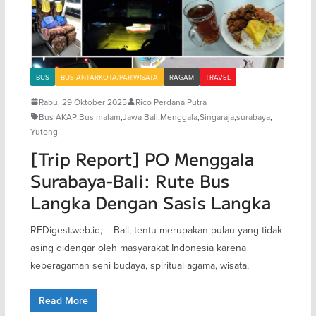
BUS
BUS ANTARKOTA/PARIWISATA
RAGAM
TRAVEL
Rabu, 29 Oktober 2025
Rico Perdana Putra
Bus AKAP
,
Bus malam
,
Jawa Bali
,
Menggala
,
Singaraja
,
surabaya
,
Yutong
[Trip Report] PO Menggala
Surabaya-Bali: Rute Bus
Langka Dengan Sasis Langka
REDigest.web.id, – Bali, tentu merupakan pulau yang tidak
asing didengar oleh masyarakat Indonesia karena
keberagaman seni budaya, spiritual agama, wisata,
Read More