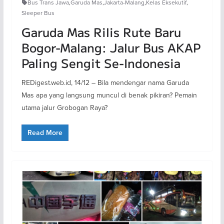
Bus Trans Jawa
,
Garuda Mas
,
Jakarta-Malang
,
Kelas Eksekutif
,
Sleeper Bus
Garuda Mas Rilis Rute Baru
Bogor-Malang: Jalur Bus AKAP
Paling Sengit Se-Indonesia
REDigest.web.id, 14/12 – Bila mendengar nama Garuda
Mas apa yang langsung muncul di benak pikiran? Pemain
utama jalur Grobogan Raya?
Read More