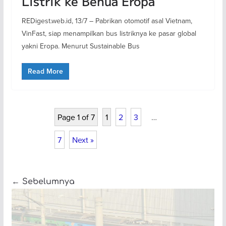
Listrik ke Benua Eropa
REDigest.web.id, 13/7 – Pabrikan otomotif asal Vietnam,
VinFast, siap menampilkan bus listriknya ke pasar global
yakni Eropa. Menurut Sustainable Bus
Read More
Page 1 of 7
1
2
3
…
7
Next »
← Sebelumnya