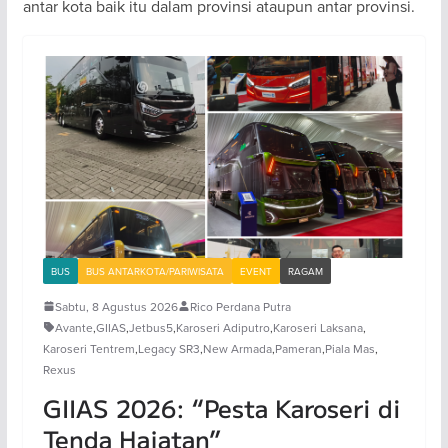
antar kota baik itu dalam provinsi ataupun antar provinsi.
BUS
BUS ANTARKOTA/PARIWISATA
EVENT
RAGAM
Sabtu, 8 Agustus 2026
Rico Perdana Putra
Avante
,
GIIAS
,
Jetbus5
,
Karoseri Adiputro
,
Karoseri Laksana
,
Karoseri Tentrem
,
Legacy SR3
,
New Armada
,
Pameran
,
Piala Mas
,
Rexus
GIIAS 2026: “Pesta Karoseri di
Tenda Hajatan”