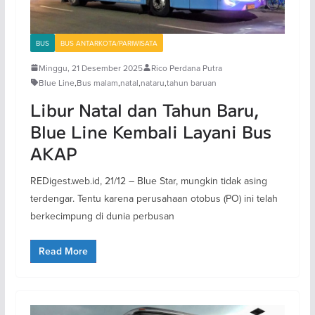
BUS
BUS ANTARKOTA/PARIWISATA
Minggu, 21 Desember 2025
Rico Perdana Putra
Blue Line
,
Bus malam
,
natal
,
nataru
,
tahun baruan
Libur Natal dan Tahun Baru,
Blue Line Kembali Layani Bus
AKAP
REDigest.web.id, 21/12 – Blue Star, mungkin tidak asing
terdengar. Tentu karena perusahaan otobus (PO) ini telah
berkecimpung di dunia perbusan
Read More