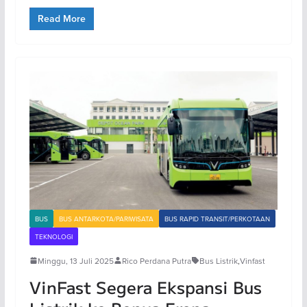
Read More
BUS
BUS ANTARKOTA/PARIWISATA
BUS RAPID TRANSIT/PERKOTAAN
TEKNOLOGI
Minggu, 13 Juli 2025
Rico Perdana Putra
Bus Listrik
,
Vinfast
VinFast Segera Ekspansi Bus