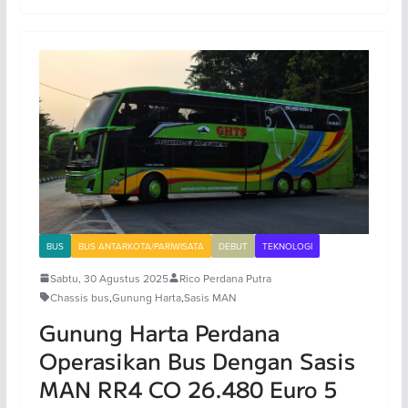
BUS
BUS ANTARKOTA/PARIWISATA
DEBUT
TEKNOLOGI
Sabtu, 30 Agustus 2025
Rico Perdana Putra
Chassis bus
,
Gunung Harta
,
Sasis MAN
Gunung Harta Perdana
Operasikan Bus Dengan Sasis
MAN RR4 CO 26.480 Euro 5