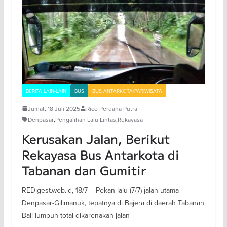
BERITA LAIN-LAIN
BUS
BUS ANTARKOTA/PARIWISATA
Jumat, 18 Juli 2025
Rico Perdana Putra
Denpasar
,
Pengalihan Lalu Lintas
,
Rekayasa
Kerusakan Jalan, Berikut
Rekayasa Bus Antarkota di
Tabanan dan Gumitir
REDigest.web.id, 18/7 – Pekan lalu (7/7) jalan utama
Denpasar-Gilimanuk, tepatnya di Bajera di daerah Tabanan
Bali lumpuh total dikarenakan jalan