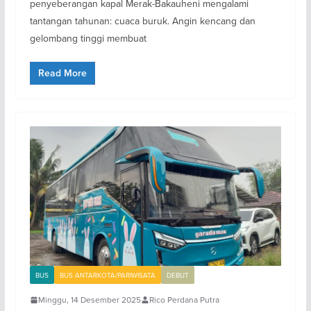
penyeberangan kapal Merak-Bakauheni mengalami
tantangan tahunan: cuaca buruk. Angin kencang dan
gelombang tinggi membuat
Read More
BUS
BUS ANTARKOTA/PARIWISATA
DEBUT
Minggu, 14 Desember 2025
Rico Perdana Putra