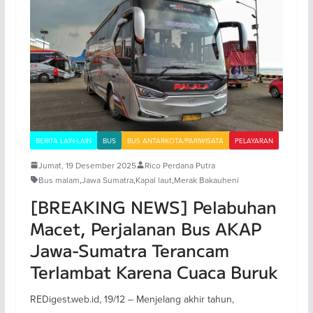
BERITA LAIN-LAIN
BUS
BUS ANTARKOTA/PARIWISATA
PELAYARAN
Jumat, 19 Desember 2025
Rico Perdana Putra
Bus malam
,
Jawa Sumatra
,
Kapal laut
,
Merak Bakauheni
[BREAKING NEWS] Pelabuhan
Macet, Perjalanan Bus AKAP
Jawa-Sumatra Terancam
Terlambat Karena Cuaca Buruk
REDigest.web.id, 19/12 – Menjelang akhir tahun,