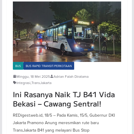
BUS
BUS RAPID TRANSIT/PERKOTAAN
Minggu, 18 Mei 2025
Adrian Falah Diratama
Integrasi
,
TransJakarta
Ini Rasanya Naik TJ B41 Vida
Bekasi – Cawang Sentral!
REDigest.web.id, 18/5 – Pada Kamis, 15/5, Gubernur DKI
Jakarta Pramono Anung meresmikan rute baru
TransJakarta B41 yang melayani Bus Stop