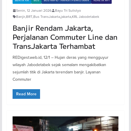
BERITA KA
BUS
BUS RAPID TRANSIT/PERKOTAAN
KERETA API
Senin, 12 Januari 2026
Bayu Tri Sulistyo
Banjir
,
BRT
,
Bus TransJakarta
,
jakarta
,
KRL Jabodetabek
Banjir Rendam Jakarta,
Perjalanan Commuter Line dan
TransJakarta Terhambat
REDigest.web.id, 12/1 – Hujan deras yang mengguyur
wilayah Jabodetabek sejak semalam mengakibatkan
sejumlah titik di Jakarta terendam banjir. Layanan
Commuter
Read More