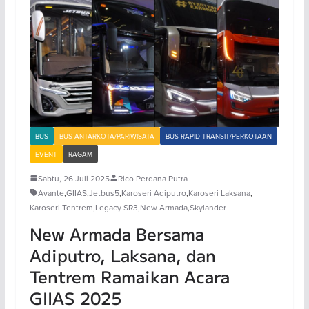
BUS
BUS ANTARKOTA/PARIWISATA
BUS RAPID TRANSIT/PERKOTAAN
EVENT
RAGAM
Sabtu, 26 Juli 2025
Rico Perdana Putra
Avante
,
GIIAS
,
Jetbus5
,
Karoseri Adiputro
,
Karoseri Laksana
,
Karoseri Tentrem
,
Legacy SR3
,
New Armada
,
Skylander
New Armada Bersama
Adiputro, Laksana, dan
Tentrem Ramaikan Acara
GIIAS 2025