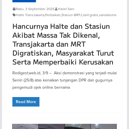
Rabu, 3 September 2025
Hazel Sani
Halte TransJakarta
,
Perbaikan
,
Stasiun MRTJ
,
tarif gratis
,
vandalisme
Hancurnya Halte dan Stasiun
Akibat Massa Tak Dikenal,
Transjakarta dan MRT
Digratiskan, Masyarakat Turut
Serta Memperbaiki Kerusakan
Redigest.web.id, 3/9 – Aksi demonstrasi yang terjadi mulai
Senin (25/8) atas kenaikan tunjangan DPR dan gugurnya
pengemudi ojek online bernama
Read More