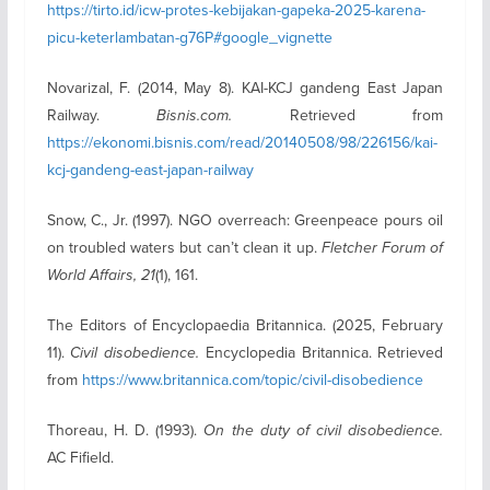
https://tirto.id/icw-protes-kebijakan-gapeka-2025-karena-
picu-keterlambatan-g76P#google_vignette
Novarizal, F. (2014, May 8). KAI-KCJ gandeng East Japan
Railway.
Bisnis.com.
Retrieved from
https://ekonomi.bisnis.com/read/20140508/98/226156/kai-
kcj-gandeng-east-japan-railway
Snow, C., Jr. (1997). NGO overreach: Greenpeace pours oil
on troubled waters but can’t clean it up.
Fletcher Forum of
World Affairs, 21
(1), 161.
The Editors of Encyclopaedia Britannica. (2025, February
11).
Civil disobedience.
Encyclopedia Britannica. Retrieved
from
https://www.britannica.com/topic/civil-disobedience
Thoreau, H. D. (1993).
On the duty of civil disobedience.
AC Fifield.