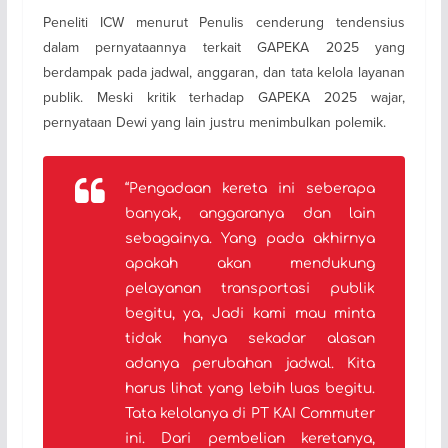
Peneliti ICW menurut Penulis cenderung tendensius
dalam pernyataannya terkait GAPEKA 2025 yang
berdampak pada jadwal, anggaran, dan tata kelola layanan
publik. Meski kritik terhadap GAPEKA 2025 wajar,
pernyataan Dewi yang lain justru menimbulkan polemik.
“Pengadaan kereta ini seberapa
banyak, anggaranya dan lain
sebagainya. Yang pada akhirnya
apakah akan mendukung
pelayanan transportasi publik
begitu, ya, Jadi kami mau minta
tidak hanya sekadar alasan
adanya perubahan jadwal. Kita
harus lihat yang lebih luas begitu.
Tata kelolanya di PT KAI Commuter
ini. Dari pembelian keretanya,