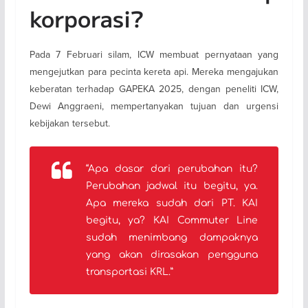
korporasi?
Pada 7 Februari silam, ICW membuat pernyataan yang
mengejutkan para pecinta kereta api. Mereka mengajukan
keberatan terhadap GAPEKA 2025, dengan peneliti ICW,
Dewi Anggraeni, mempertanyakan tujuan dan urgensi
kebijakan tersebut.
“Apa dasar dari perubahan itu?
Perubahan jadwal itu begitu, ya.
Apa mereka sudah dari PT. KAI
begitu, ya? KAI Commuter Line
sudah menimbang dampaknya
yang akan dirasakan pengguna
transportasi KRL.”