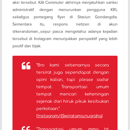
aksi tersebut. KAI Commuter akhirnya menjatuhkan sanksi
administratif dengan menurunkan pengguna KRL
sekaligus pemegang flyer di Stasiun Gondangdia.
Sementara itu, respons netizen di akun
@kerandoman_sepur pasca mengetahui adanya kejadian
tersebut di Instagram menunjukkan perspektif yang lebih
positif dan bijak.
“Bro kami sebenarnya secara
tersirat juga sependapat dengan
opini kalian, tapi please sadar
tempat. Transportasi umum
tempat mencari keheningan
sejenak dari hiruk pikuk kesibukan
perkotaan.
”
(
Instagram/@wiratama.nugraha
)
“Transportasi umum mmg bt