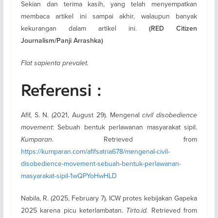
Sekian dan terima kasih, yang telah menyempatkan
membaca artikel ini sampai akhir, walaupun banyak
kekurangan dalam artikel ini.
(RED Citizen
Journalism/Panji Arrashka)
Flat sapienta prevalet.
Referensi :
Afif, S. N. (2021, August 29). Mengenal
civil disobedience
movement
: Sebuah bentuk perlawanan masyarakat sipil.
Kumparan.
Retrieved from
https://kumparan.com/afifsatria678/mengenal-civil-
disobedience-movement-sebuah-bentuk-perlawanan-
masyarakat-sipil-1wQPYoHwHLD
Nabila, R. (2025, February 7). ICW protes kebijakan Gapeka
2025 karena picu keterlambatan.
Tirto.id.
Retrieved from