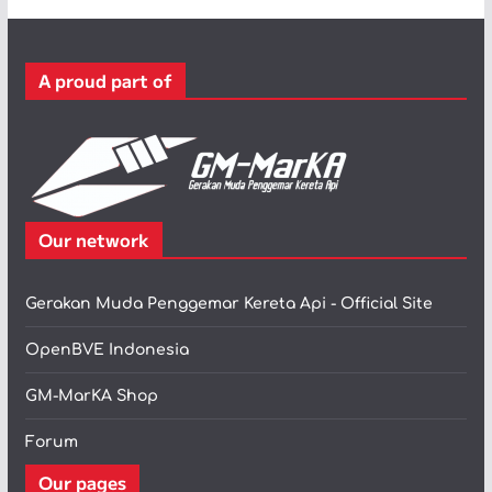
g
o
r
A proud part of
i
Our network
Gerakan Muda Penggemar Kereta Api - Official Site
OpenBVE Indonesia
GM-MarKA Shop
Forum
Our pages