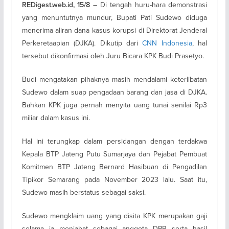
– Di tengah huru-hara demonstrasi
REDigest.web.id, 15/8
yang menuntutnya mundur, Bupati Pati Sudewo diduga
menerima aliran dana kasus korupsi di Direktorat Jenderal
Perkeretaapian (DJKA). Dikutip dari
CNN Indonesia
, hal
tersebut dikonfirmasi oleh Juru Bicara KPK Budi Prasetyo.
Budi mengatakan pihaknya masih mendalami keterlibatan
Sudewo dalam suap pengadaan barang dan jasa di DJKA.
Bahkan KPK juga pernah menyita uang tunai senilai Rp3
miliar dalam kasus ini.
Hal ini terungkap dalam persidangan dengan terdakwa
Kepala BTP Jateng Putu Sumarjaya dan Pejabat Pembuat
Komitmen BTP Jateng Bernard Hasibuan di Pengadilan
Tipikor Semarang pada November 2023 lalu. Saat itu,
Sudewo masih berstatus sebagai saksi.
Sudewo mengklaim uang yang disita KPK merupakan gaji
selama ia menjabat sebagai anggota DPR serta hasil