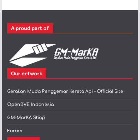
g
o
r
A proud part of
i
Our network
Gerakan Muda Penggemar Kereta Api - Official Site
OpenBVE Indonesia
GM-MarKA Shop
Forum