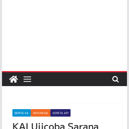
BERITA KA
INDONESIA
KERETA API
KAI Ujicoba Sarana