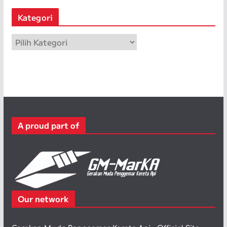
s
Kategori
i
p
K
a
t
e
g
o
r
A proud part of
i
Our network