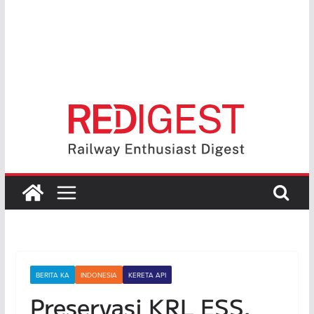
BERITA KA
INDONESIA
KERETA API
Preservasi KRL ESS,