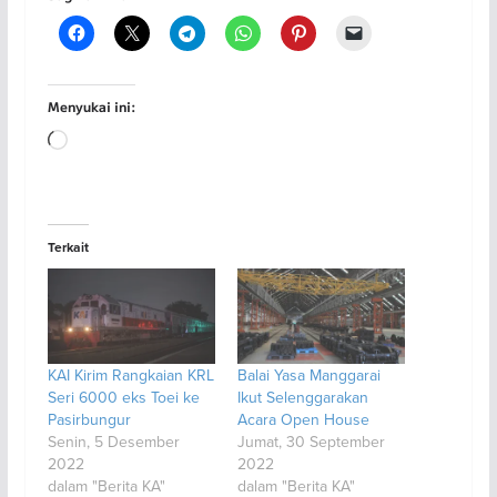
Menyukai ini:
Memuat...
Terkait
KAI Kirim Rangkaian KRL
Balai Yasa Manggarai
Seri 6000 eks Toei ke
Ikut Selenggarakan
Pasirbungur
Acara Open House
Senin, 5 Desember
Jumat, 30 September
2022
2022
dalam "Berita KA"
dalam "Berita KA"