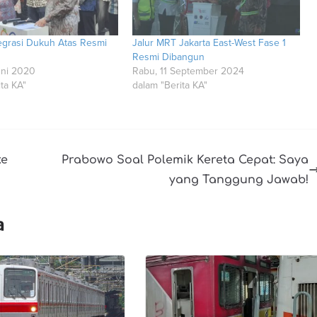
tegrasi Dukuh Atas Resmi
Jalur MRT Jakarta East-West Fase 1
Resmi Dibangun
uni 2020
Rabu, 11 September 2024
ta KA"
dalam "Berita KA"
ke
Prabowo Soal Polemik Kereta Cepat: Saya
yang Tanggung Jawab!
a