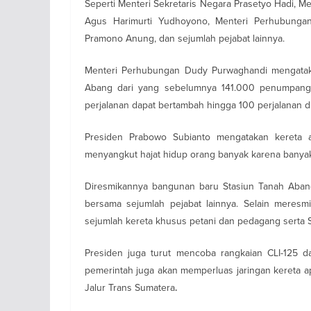
Seperti Menteri Sekretaris Negara Prasetyo Hadi, M
Agus Harimurti Yudhoyono, Menteri Perhubungan
Pramono Anung, dan sejumlah pejabat lainnya.
Menteri Perhubungan Dudy Purwaghandi mengataka
Abang dari yang sebelumnya 141.000 penumpang p
perjalanan dapat bertambah hingga 100 perjalanan d
Presiden Prabowo Subianto mengatakan kereta 
menyangkut hajat hidup orang banyak karena banya
Diresmikannya bangunan baru Stasiun Tanah Aban
bersama sejumlah pejabat lainnya. Selain meres
sejumlah kereta khusus petani dan pedagang serta 
Presiden juga turut mencoba rangkaian CLI-125 
pemerintah juga akan memperluas jaringan kereta a
Jalur Trans Sumatera
.