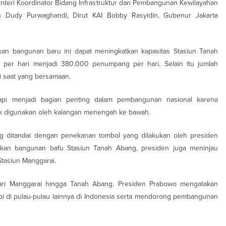
enteri Koordinator Bidang Infrastruktur dan Pembangunan Kewilayahan
 Dudy Purwaghandi, Dirut KAI Bobby Rasyidin, Gubenur Jakarta
n bangunan baru ini dapat meningkatkan kapasitas Stasiun Tanah
er hari menjadi 380.000 penumpang per hari. Selain itu jumlah
i saat yang bersamaan.
api menjadi bagian penting dalam pembangunan nasional karena
k digunakan oleh kalangan menengah ke bawah.
g ditandai dengan penekanan tombol yang dilakukan oleh presiden
mikan bangunan bafu Stasiun Tanah Abang, presiden juga meninjau
Stasiun Manggarai.
dari Manggarai hingga Tanah Abang. Presiden Prabowo mengatakan
pi di pulau-pulau lainnya di Indonesia serta mendorong pembangunan