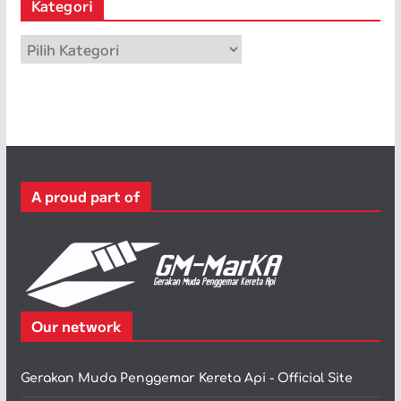
Kategori
i
p
K
a
t
e
g
o
r
A proud part of
i
Our network
Gerakan Muda Penggemar Kereta Api - Official Site