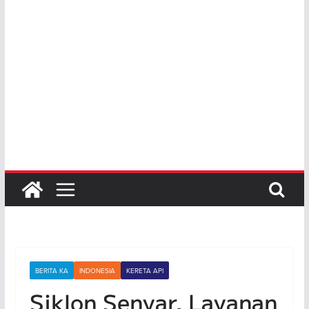
BERITA KA
INDONESIA
KERETA API
Siklon Senyar, Layanan