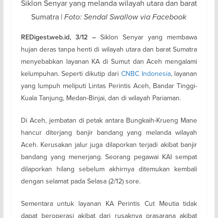
Siklon Senyar yang melanda wilayah utara dan barat
Sumatra |
Foto: Sendal Swallow via Facebook
Siklon Senyar yang membawa
REDigest.web.id, 3/12 –
hujan deras tanpa henti di wilayah utara dan barat Sumatra
menyebabkan layanan KA di Sumut dan Aceh mengalami
kelumpuhan. Seperti dikutip dari
CNBC Indonesia
, layanan
yang lumpuh meliputi Lintas Perintis Aceh, Bandar Tinggi-
Kuala Tanjung, Medan-Binjai, dan di wilayah Pariaman.
Di Aceh, jembatan di petak antara Bungkaih-Krueng Mane
hancur diterjang banjir bandang yang melanda wilayah
Aceh. Kerusakan jalur juga dilaporkan terjadi akibat banjir
bandang yang menerjang. Seorang pegawai KAI sempat
dilaporkan hilang sebelum akhirnya ditemukan kembali
dengan selamat pada Selasa (2/12) sore.
Sementara untuk layanan KA Perintis Cut Meutia tidak
dapat beroperasi akibat dari rusaknya prasarana akibat