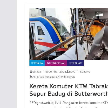
BERITA KA
INTERNASIONAL
KERETA API
Selasa, 11 November 2025
Bayu Tri Sulistyo
Asia
,
Asia Tenggara
,
KTM
,
Malaysia
Kereta Komuter KTM Tabrak
Sepur Badug di Butterwort
REDigest.web.id, 11/11- Rangkaian kereta komuter KT