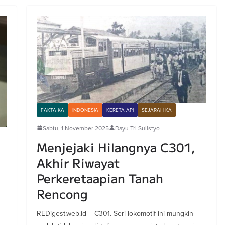
FAKTA KA
INDONESIA
KERETA API
SEJARAH KA
Sabtu, 1 November 2025
Bayu Tri Sulistyo
Menjejaki Hilangnya C301,
Akhir Riwayat
Perkeretaapian Tanah
Rencong
REDigest.web.id – C301. Seri lokomotif ini mungkin