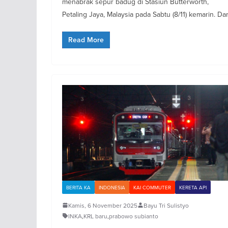
menabrak sepur badug di Stasiun Butterworth,
Petaling Jaya, Malaysia pada Sabtu (8/11) kemarin. Dar
Read More
BERITA KA
INDONESIA
KAI COMMUTER
KERETA API
Kamis, 6 November 2025
Bayu Tri Sulistyo
INKA
,
KRL baru
,
prabowo subianto