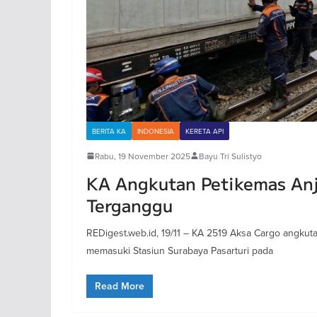
BERITA KA
INDONESIA
KERETA API
Rabu, 19 November 2025
Bayu Tri Sulistyo
KA Angkutan Petikemas Anjlo
Terganggu
REDigest.web.id, 19/11 – KA 2519 Aksa Cargo angkutan
memasuki Stasiun Surabaya Pasarturi pada
Read More