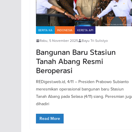
BERITA KA
INDONESIA
KERETA API
Rabu, 5 November 2025
Bayu Tri Sulistyo
Bangunan Baru Stasiun
Tanah Abang Resmi
Beroperasi
REDigest.web.id, 4/11 – Presiden Prabowo Subianto
meresmikan operasional bangunan baru Stasiun
Tanah Abang pada Selasa (4/11) siang. Peresmian jug
dihadiri
Read More