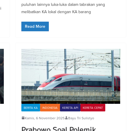
puluhan lainnya luka-luka dalam tabrakan yang
i
melibatkan KA lokal dengan KA barang
Read More
BERITA KA
INDONESIA
KERETA API
KERETA CEPAT
Kamis, 6 November 2025
Bayu Tri Sulistyo
Prabowo Soal Polemik