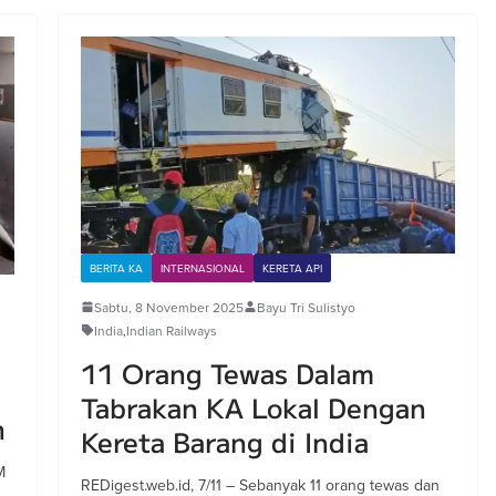
BERITA KA
INTERNASIONAL
KERETA API
Sabtu, 8 November 2025
Bayu Tri Sulistyo
India
,
Indian Railways
11 Orang Tewas Dalam
Tabrakan KA Lokal Dengan
h
Kereta Barang di India
M
REDigest.web.id, 7/11 – Sebanyak 11 orang tewas dan