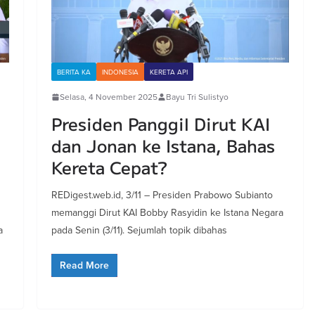
BERITA KA
INDONESIA
KERETA API
Selasa, 4 November 2025
Bayu Tri Sulistyo
Presiden Panggil Dirut KAI
dan Jonan ke Istana, Bahas
Kereta Cepat?
REDigest.web.id, 3/11 – Presiden Prabowo Subianto
memanggi Dirut KAI Bobby Rasyidin ke Istana Negara
a
pada Senin (3/11). Sejumlah topik dibahas
Read More