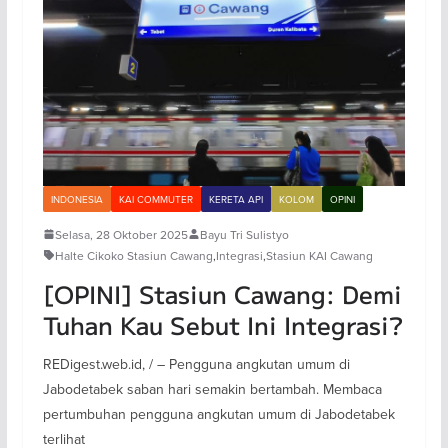
INDONESIA
KAI COMMUTER
KERETA API
KOLOM
OPINI
Selasa, 28 Oktober 2025
Bayu Tri Sulistyo
Halte Cikoko Stasiun Cawang
,
Integrasi
,
Stasiun KAI Cawang
[OPINI] Stasiun Cawang: Demi
Tuhan Kau Sebut Ini Integrasi?
REDigest.web.id, / – Pengguna angkutan umum di
Jabodetabek saban hari semakin bertambah. Membaca
pertumbuhan pengguna angkutan umum di Jabodetabek
terlihat