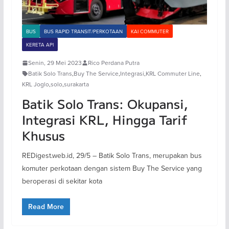
BUS
BUS RAPID TRANSIT/PERKOTAAN
KAI COMMUTER
KERETA API
Senin, 29 Mei 2023
Rico Perdana Putra
Batik Solo Trans
,
Buy The Service
,
Integrasi
,
KRL Commuter Line
,
KRL Joglo
,
solo
,
surakarta
Batik Solo Trans: Okupansi,
Integrasi KRL, Hingga Tarif
Khusus
REDigest.web.id, 29/5 – Batik Solo Trans, merupakan bus
komuter perkotaan dengan sistem Buy The Service yang
beroperasi di sekitar kota
Read More