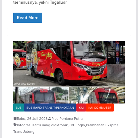
terminusnya, yakni Tegalluar
Read More
BUS
BUS RAPID TRANSIT/PERKOTAAN
KAI
KAI COMMUTER
Rabu, 26 Juli 2023
Rico Perdana Putra
Integrasi
,
Kartu uang elektronik
,
KRL Joglo
,
Prambanan Ekspres
,
Trans Jateng