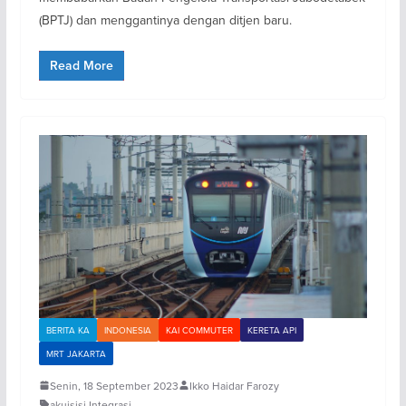
(BPTJ) dan menggantinya dengan ditjen baru.
Read More
BERITA KA
INDONESIA
KAI COMMUTER
KERETA API
MRT JAKARTA
Senin, 18 September 2023
Ikko Haidar Farozy
akuisisi
,
Integrasi