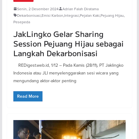
Senin, 2 Desember 2024
Adrian Falah Diratama
Dekarbonisasi
,
Emisi Karbon
,
Integrasi
,
Pejalan Kaki
,
Pejuang Hijau
,
Pesepeda
JakLingko Gelar Sharing
Session Pejuang Hijau sebagai
Langkah Dekarbonisasi
REDigest.web.id, 1/12 – Pada Kamis (28/11), PT Jaklingko
Indonesia atau JLI menyelenggarakan sesi wicara yang
mengundang aktor-aktor penting
Read More