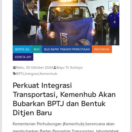
BERITA KA
BUS
BUS RAPID TRANSIT/PERKOTAAN
INDONESIA
KERETA API
Rabu, 30 Oktober 2024
Bayu Tri Sulistyo
BPTJ
,
Integrasi
,
Kemenhub
Perkuat Integrasi
Transportasi, Kemenhub Akan
Bubarkan BPTJ dan Bentuk
Ditjen Baru
Kementerian Perhubungan (Kemenhub) berencana akan
membubarkan Badan Pengelola Transportasi Jabodetabek