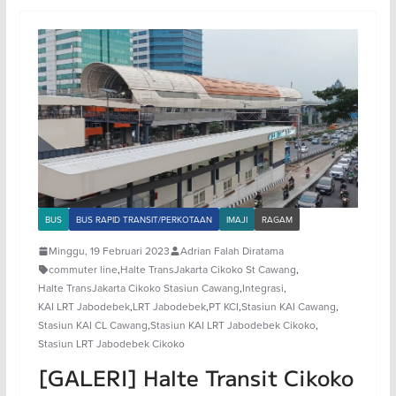
BUS
BUS RAPID TRANSIT/PERKOTAAN
IMAJI
RAGAM
Minggu, 19 Februari 2023
Adrian Falah Diratama
commuter line
,
Halte TransJakarta Cikoko St Cawang
,
Halte TransJakarta Cikoko Stasiun Cawang
,
Integrasi
,
KAI LRT Jabodebek
,
LRT Jabodebek
,
PT KCI
,
Stasiun KAI Cawang
,
Stasiun KAI CL Cawang
,
Stasiun KAI LRT Jabodebek Cikoko
,
Stasiun LRT Jabodebek Cikoko
[GALERI] Halte Transit Cikoko