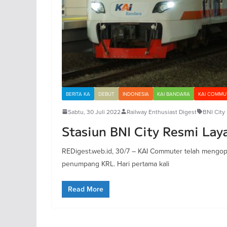
BERITA KA
DEBUT
INDONESIA
KAI BANDARA
KAI COMMU
Sabtu, 30 Juli 2022
Railway Enthusiast Digest
BNI City
Stasiun BNI City Resmi La
REDigest.web.id, 30/7 – KAI Commuter telah mengope
penumpang KRL. Hari pertama kali
Read More