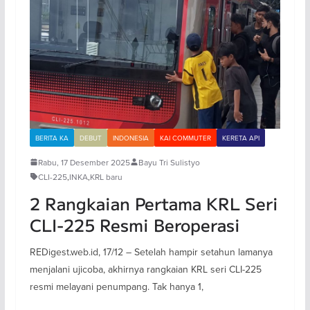
BERITA KA
DEBUT
INDONESIA
KAI COMMUTER
KERETA API
Rabu, 17 Desember 2025
Bayu Tri Sulistyo
CLI-225
,
INKA
,
KRL baru
2 Rangkaian Pertama KRL Seri
CLI-225 Resmi Beroperasi
REDigest.web.id, 17/12 – Setelah hampir setahun lamanya
menjalani ujicoba, akhirnya rangkaian KRL seri CLI-225
resmi melayani penumpang. Tak hanya 1,