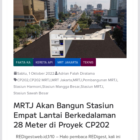
FAKTA KA
KERETA API
MRT JAKARTA
TEKNIS
Sabtu, 1 Oktober 2022
Adrian Falah Diratama
CP202
,
CP202 MRTJ
,
MRT Jakarta
,
MRTJ
,
Pembangunan MRTJ
,
Stasiun Harmoni
,
Stasiun Mangga Besar
,
Stasiun MRTJ
,
Stasiun Sawah Besar
MRTJ Akan Bangun Stasiun
Empat Lantai Berkedalaman
28 Meter di Proyek CP202
REDigest.web.id,1/10 – Halo pembaca REDigest, kali ini