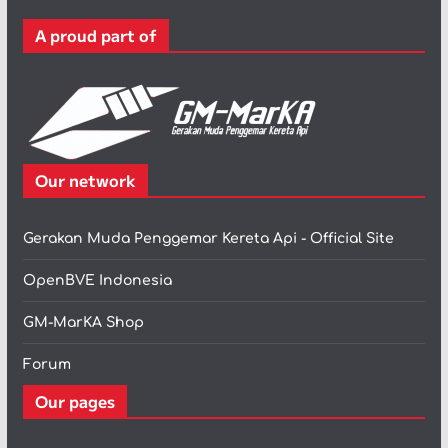
r
A proud part of
i
Our network
Gerakan Muda Penggemar Kereta Api - Official Site
OpenBVE Indonesia
GM-MarKA Shop
Forum
Our pages