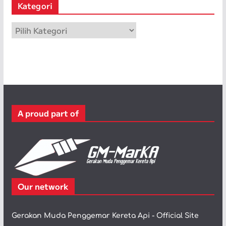
Kategori
i
p
K
a
t
e
g
o
r
A proud part of
i
Our network
Gerakan Muda Penggemar Kereta Api - Official Site