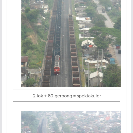
2 lok + 60 gerbong = spektakuler