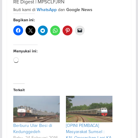
RE Digest | MPSCLFJRN
Ikuti kami di
dan
WhatsApp
Google News
Bagikan ini:
Menyukai ini:
Memuat...
Terkait
Berburu Ular Besi di
[OPINI PEMBACA]
Kedunggedeh
Masyarakat Sumsel :
Rabu, 24 Februari 2016
KAI, Operasikan Lagi KA