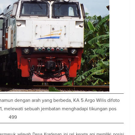
amun dengan arah yang berbeda, KA 5 Argo Wilis difoto
501, melewati sebuah jembatan menghadapi tikungan pos
499
ermasuk wilayah Desa Kradenan ini rel kereta api memiliki posisi