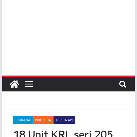
BERITA KA
INDONESIA
KERETA API
18 Unit KRL seri 205