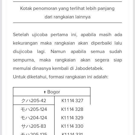
Kotak penomoran yang terlihat lebih panjang
dari rangkaian lainnya
Setelah ujicoba pertama ini, apabila masih ada
kekurangan maka rangkaian akan diperbaiki lalu
diujicoba lagi. Namun apabila semua sudah
sempurna, maka rangkaian akan segera siap
memulai dinasnya kembali di Jabodetabek.
Untuk diketahui, formasi rangkaian ini adalah:
↑ Bogor
クハ205-42
K1 1 14 327
モハ205-124
K1 1 14 328
モハ204-124
K1 1 14 329
サハ205-83
K1 1 14 330
モハ205-125
K1 1 14 331