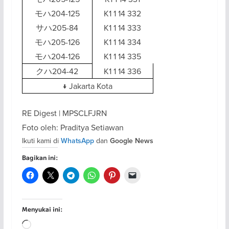
モハ204-125
K1 1 14 332
サハ205-84
K1 1 14 333
モハ205-126
K1 1 14 334
モハ204-126
K1 1 14 335
クハ204-42
K1 1 14 336
↓ Jakarta Kota
RE Digest | MPSCLFJRN
Foto oleh: Praditya Setiawan
Ikuti kami di
dan
WhatsApp
Google News
Bagikan ini:
Menyukai ini:
Memuat...