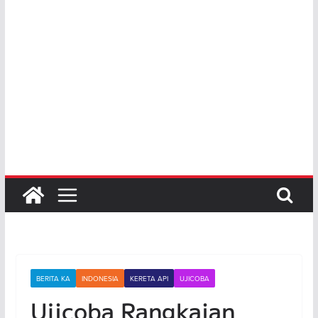
BERITA KA
INDONESIA
KERETA API
UJICOBA
Ujicoba Rangkaian