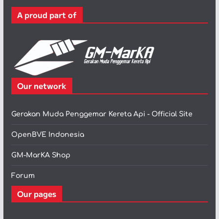
r
A proud part of
i
Our network
Gerakan Muda Penggemar Kereta Api - Official Site
OpenBVE Indonesia
GM-MarKA Shop
Forum
Our pages