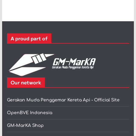
t
e
g
o
r
A proud part of
i
Our network
Gerakan Muda Penggemar Kereta Api - Official Site
OpenBVE Indonesia
GM-MarKA Shop