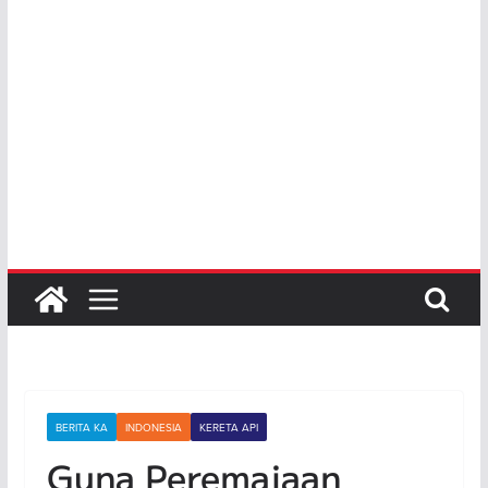
BERITA KA
INDONESIA
KERETA API
Guna Peremajaan