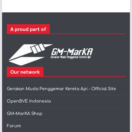
e
g
o
r
A proud part of
i
Our network
Gerakan Muda Penggemar Kereta Api - Official Site
OpenBVE Indonesia
GM-MarKA Shop
Forum