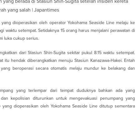
yang berada di Stasiun Shin-Sugita setelah insiden kereta
rah yang salah | Japantimes
tis yang dioperasikan oleh operator Yokohama Seaside Line melaju ke
agi waktu setempat. Setidaknya 15 orang harus menjalani perawatan di
i luka cukup serius.
angkatkan dari Stasiun Shin-Sugita sekitar pukul 8:15 waktu setempat.
t itu hendak diberangkatkan menuju Stasiun Kanazawa-Hakei. Entah
ta yang beroperasi secara otomatis melaju mundur ke belakang dan
umpang yang terlempar dari tempat duduknya bahkan ada yang
dan kepolisian diturunkan untuk mengevakuasi penumpang yang
ide yang dioperasikan oleh Yokohama Seaside Line ditutup sementara