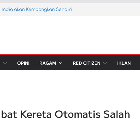
 India akan Kembangkan Sendiri
 Kereta Api Digugat ke MK
 Kereta Ekonomi Kerakyatan,
) Nyaman!
amoto Lumpuh Pasca Gempa 7.1
ATP Berbasis Satelit dan Operasikan
ndung Raya
N
OPINI
RAGAM
RED CITIZEN
IKLAN
ibat Kereta Otomatis Salah