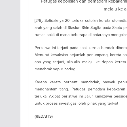
Petugas kepolisian dan pemadam kebakaran 
melaju ke a
[2/6]. Setidaknya 20 terluka setelah kereta otoma
arah yang salah di Stasiun Shin-Sugita pada Sabtu p
rumah sakit di mana beberapa di antaranya mengalam
Peristiwa ini terjadi pada saat kereta hendak diber
Menurut kesaksian sejumlah penumpang, kereta saa
apa yang terjadi, alih-alih melaju ke depan kere
menabrak sepur badug.
Karena kereta berhenti mendadak, banyak pen
menghantam tiang. Petugas pemadam kebakaran 
terluka. Akibat peristiwa ini Jalur Kanazawa Seas
untuk proses investigasi oleh pihak yang terkait
(RED/BTS)