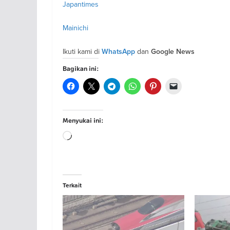
Japantimes
Mainichi
Ikuti kami di
dan
WhatsApp
Google News
Bagikan ini:
Menyukai ini:
Memuat...
Terkait