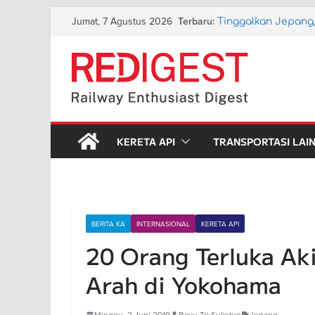
Skip
Jumat, 7 Agustus 2026
Terbaru:
Tinggalkan Jepang,
to
Kereta Cepatnya
Aturan Tiket Infant
content
PT KAI Perkenalkan
Ternyata (Lumayan
Layanan KA di Kum
Skala Richter
KAI akan Terapkan 
KRL Baterai di Ba
KERETA API
TRANSPORTASI LAI
BERITA KA
INTERNASIONAL
KERETA API
20 Orang Terluka Ak
Arah di Yokohama
Minggu, 2 Juni 2019
Bayu Tri Sulistyo
Jepang