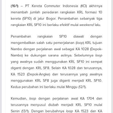
– PT Kereta Commuter Indonesia (KCI) akhirnya
(16/1)
menambah jumlah peredaran rangkaian KRL formasi 10
kereta (SF10) di jalur Bogor. Penambahan sebanyak tiga
rangkaian KRL SF10 ini berlaku efektif mulai
weekend
lalu.
Penambahan rangkaian SF10 diawali dengan
mengembalikan salah satu pemerjalanan (
loop
) KRL tujuan
Nambo dengan perjalanan awal sebagai KA 1028 (Depok-
Nambo) ke dukungan sarana aslinya. Sebelumnya
loop
yang awalnya sudah menggunakan KRL SF10 ini sempat
diganti dengan KRL SF8. Selain KA 1028 dan terusannya,
KA 1523 (Depok-Angke) dan terusannya yang awalnya
menggunakan KRL SF8 juga diganti menjadi KRL SF10.
Kedua perubahan ini berlaku mulai Minggu (12/1).
Kemudian,
loop
dengan perjalanan awal KA 1704 dan
terusannya menyusul diubah menjadi KRL SF10 mulai
Senin (13/1). Dengan berubahnya
loop
KA 1523 dan KA