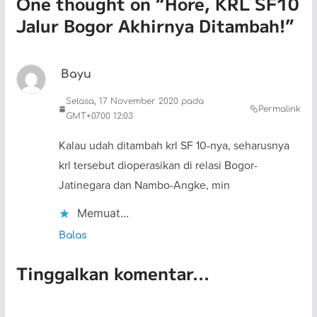
One thought on “
Hore, KRL SF10
Jalur Bogor Akhirnya Ditambah!
”
Bayu
Selasa, 17 November 2020 pada
Permalink
GMT+0700 12:03
Kalau udah ditambah krl SF 10-nya, seharusnya
krl tersebut dioperasikan di relasi Bogor-
Jatinegara dan Nambo-Angke, min
Memuat...
Balas
Tinggalkan komentar...