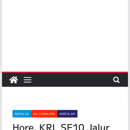
BERITA KA
KAI COMMUTER
KERETA API
Hore, KRL SF10 Jalur