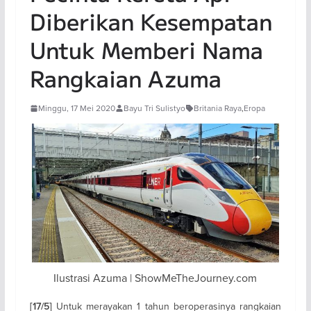
Diberikan Kesempatan
Untuk Memberi Nama
Rangkaian Azuma
Minggu, 17 Mei 2020
Bayu Tri Sulistyo
Britania Raya
,
Eropa
Ilustrasi Azuma | ShowMeTheJourney.com
Untuk merayakan 1 tahun beroperasinya rangkaian
[17/5]