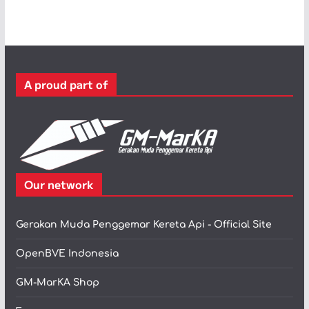
t
e
g
o
r
A proud part of
i
Our network
Gerakan Muda Penggemar Kereta Api - Official Site
OpenBVE Indonesia
GM-MarKA Shop