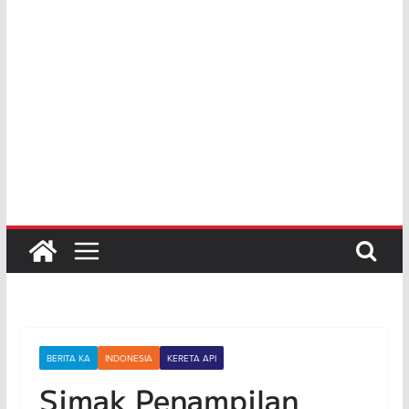
BERITA KA
INDONESIA
KERETA API
Simak Penampilan