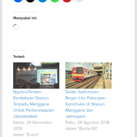
Menyukai ini:
Memuat...
Terkait
NgobrolTempo:
Selain Switchover,
Revitalisasi Stasiun
Begini Lho Pekerjaan
Terpadu Manggarai
Konstruksi di Stasiun
Untuk Perkeretaapian
Manggarai dan
Jabodetabek
Jatinegara
Kamis, 24 November
Rabu, 29 Agustus 2018
2016
dalam "Berita KA"
dalam "Event"