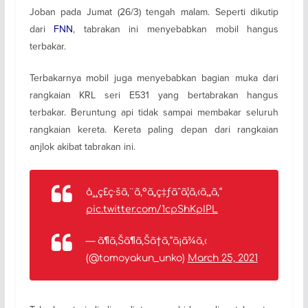
Joban pada Jumat (26/3) tengah malam. Seperti dikutip
dari
FNN
, tabrakan ini menyebabkan mobil hangus
terbakar.
Terbakarnya mobil juga menyebabkan bagian muka dari
rangkaian KRL seri E531 yang bertabrakan hangus
terbakar. Beruntung api tidak sampai membakar seluruh
rangkaian kereta. Kereta paling depan dari rangkaian
anjlok akibat tabrakan ini.
å¸¸ç£ç·šã‚¨ã‚°ã„ç‡ƒãˆã¦ã‚‹ã‚„ã‚“
pic.twitter.com/1cpShKpIPL
— ã¶ã‚Šã¶ã‚Šã†ã‚“ã¡ã¾ã‚‹
(@tomoyakun_unko)
March 25, 2021