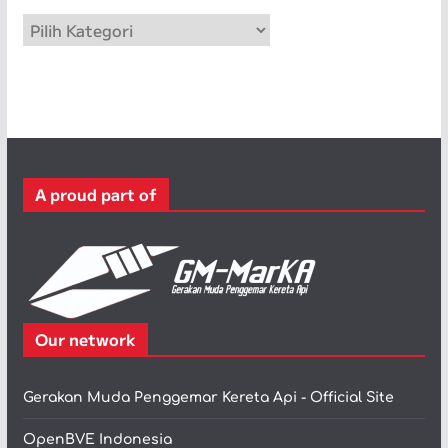
p
K
a
t
e
g
o
r
A proud part of
i
Our network
Gerakan Muda Penggemar Kereta Api - Official Site
OpenBVE Indonesia