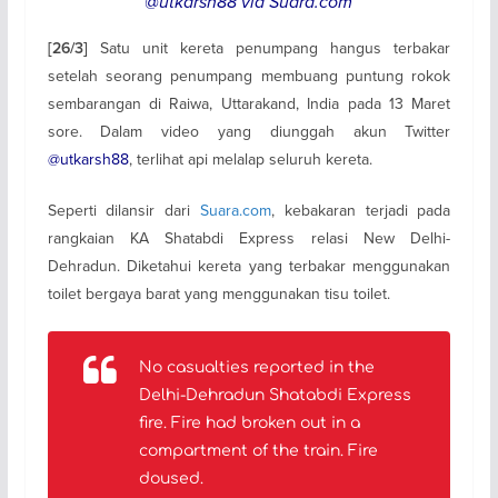
@utkarsh88 via Suara.com
Satu unit kereta penumpang hangus terbakar
[26/3]
setelah seorang penumpang membuang puntung rokok
sembarangan di Raiwa, Uttarakand, India pada 13 Maret
sore. Dalam video yang diunggah akun Twitter
@utkarsh88
, terlihat api melalap seluruh kereta.
Seperti dilansir dari
Suara.com
, kebakaran terjadi pada
rangkaian KA Shatabdi Express relasi New Delhi-
Dehradun. Diketahui kereta yang terbakar menggunakan
toilet bergaya barat yang menggunakan tisu toilet.
No casualties reported in the
Delhi-Dehradun Shatabdi Express
fire. Fire had broken out in a
compartment of the train. Fire
doused.