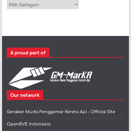
K
a
t
e
g
o
r
A proud part of
i
Our network
Gerakan Muda Penggemar Kereta Api - Official Site
OpenBVE Indonesia