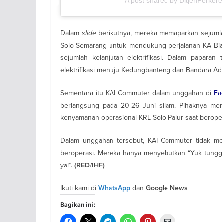
A post shared by DitjenPerker
Dalam
slide
berikutnya, mereka memaparkan sejumla
Solo-Semarang untuk mendukung perjalanan KA Bias
sejumlah kelanjutan elektrifikasi. Dalam paparan 
elektrifikasi menuju Kedungbanteng dan Bandara A
Sementara itu KAI Commuter dalam unggahan di
Fa
berlangsung pada 20-26 Juni silam. Pihaknya me
kenyamanan operasional KRL Solo-Palur saat beropera
Dalam unggahan tersebut, KAI Commuter tidak me
beroperasi. Mereka hanya menyebutkan “Yuk tunggu
ya!”.
(RED/IHF)
Ikuti kami di
dan
WhatsApp
Google News
Bagikan ini: