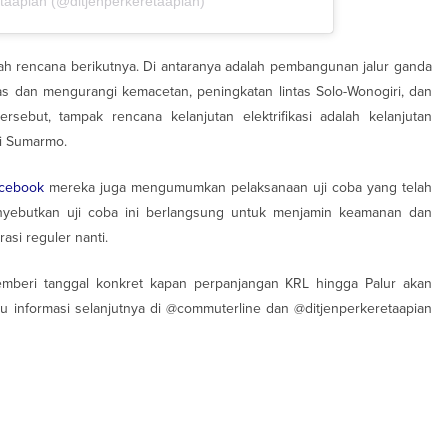
etaapian (@ditjenperkeretaapian)
h rencana berikutnya. Di antaranya adalah pembangunan jalur ganda
 dan mengurangi kemacetan, peningkatan lintas Solo-Wonogiri, dan
tersebut, tampak rencana kelanjutan elektrifikasi adalah kelanjutan
di Sumarmo.
cebook
mereka juga mengumumkan pelaksanaan uji coba yang telah
nyebutkan uji coba ini berlangsung untuk menjamin keamanan dan
si reguler nanti.
mberi tanggal konkret kapan perpanjangan KRL hingga Palur akan
 informasi selanjutnya di @commuterline dan @ditjenperkeretaapian