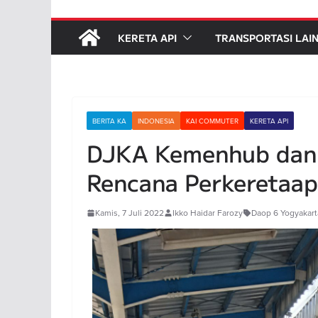
KERETA API
TRANSPORTASI LAI
BERITA KA
INDONESIA
KAI COMMUTER
KERETA API
DJKA Kemenhub dan
Rencana Perkeretaap
Kamis, 7 Juli 2022
Ikko Haidar Farozy
Daop 6 Yogyakart