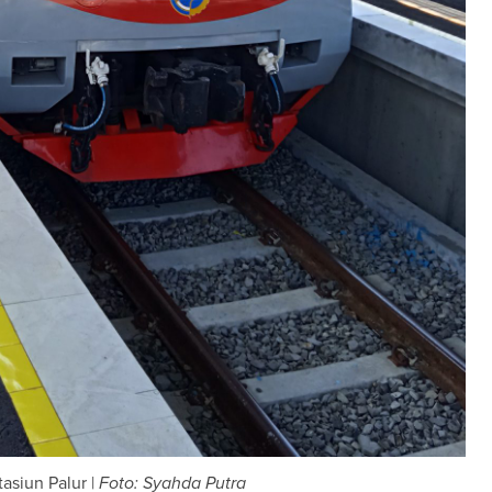
tasiun Palur |
Foto: Syahda Putra