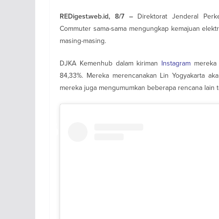
Direktorat Jenderal Pe
REDigest.web.id, 8/7 –
Commuter sama-sama mengungkap kemajuan elektrifik
masing-masing.
DJKA Kemenhub dalam kiriman
Instagram
mereka m
84,33%. Mereka merencanakan Lin Yogyakarta akan 
mereka juga mengumumkan beberapa rencana lain ter