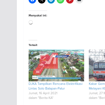
Menyukai ini:
Memuat...
Terkait
DJKA Tampilkan Rencana Elektrifikasi
Kabar Gemb
Lintas Solo Balapan-Palur
Melayani K
Jumat, 16 April 2021
Jumat, 27 
dalam "Berita KA"
dalam "Beri