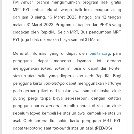
PM Anwar Ibrahim mengumumkan program naik gratis
MRT PYL untuk seluruh warga, baik lokal maupun asing
dari jam 3 siang, 16 Maret 2023 hingga jam 12 tengah
malam, 31 Maret 2023. Program ini bagian dari PFR15 yang
diadakan oleh RapidKL. Selain MRT, Bus pengumpan MRT
PYL juga tidak dikenakan biaya sampai 31 Maret.
Menurut informasi yang di dapat oleh
paultan.org
, para
pengguna dapat mencoba layanan ini dengan
menggunakan
token.
Token
ini bisa di dapat dari konter
stasiun atau halte yang dioperasikan oleh RapidKL. Bagi
pengguna kartu
Tap-and-go
dapat menggunakan kartunya
pada gerbang tiket dari stasiun awal sampai stasiun akhir
pulang pergi tanpa biaya sepeserpun, dengan catatan
pengguna harus
tap-out
terlebih dahulu di stasiun akhir
sebelum
tap-in
kembali ke stasiun awal kembali ke stasiun
asal. Oleh karena itu, saldo kartu pengguna MRT PYL
dapat terpotong saat
tap-out
di stasiun asal.
(RED/DS)