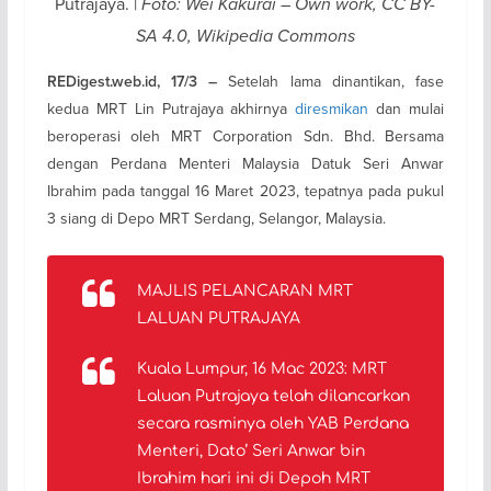
Putrajaya. |
Foto: Wei Kakurai – Own work, CC BY-
SA 4.0, Wikipedia Commons
Setelah lama dinantikan, fase
REDigest.web.id, 17/3 –
kedua MRT Lin Putrajaya akhirnya
diresmikan
dan mulai
beroperasi oleh MRT Corporation Sdn. Bhd. Bersama
dengan Perdana Menteri Malaysia Datuk Seri Anwar
Ibrahim pada tanggal 16 Maret 2023, tepatnya pada pukul
3 siang di Depo MRT Serdang, Selangor, Malaysia.
MAJLIS PELANCARAN MRT
LALUAN PUTRAJAYA
Kuala Lumpur, 16 Mac 2023: MRT
Laluan Putrajaya telah dilancarkan
secara rasminya oleh YAB Perdana
Menteri, Dato’ Seri Anwar bin
Ibrahim hari ini di Depoh MRT