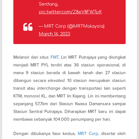
Serdang.
pic.twitter.com/Z8eV8FWTpK
— MRT Corp (@MRTMalaysia)
March 16, 2023
Melansir dari situs
FMT
, Lin MRT Putrajaya yang disingkat
menjadi MRT PYL terdiri atas 36 stasiun operasional, di
mana 9 stasiun berada di bawah tanah dan 27 stasiun
dibangun secara
elevated.
10 stasiun merupakan stasiun
transit atau
interchange
dengan transportasi lain seperti
KTM, monorel KL, dan MRT lin Kajang. Lin ini membentang
sepanjang 57,7km dari Stasiun Kwasa Damansara sampai
Stasiun Sentral Putrajaya. Diharapkan MRT baru ini dapat
membawa sebanyak 104.000 penumpang per hari.
Dengan dibukanya fase kedua,
MRT Corp
, disertai oleh