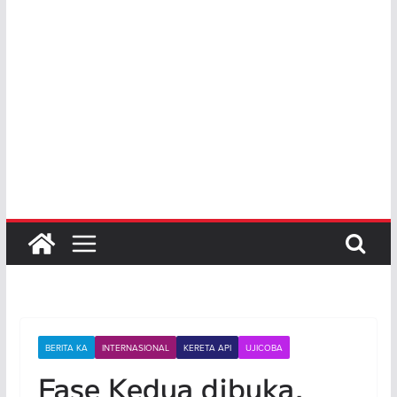
BERITA KA
INTERNASIONAL
KERETA API
UJICOBA
Fase Kedua dibuka,