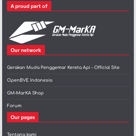
r
A proud part of
i
Our network
Gerakan Muda Penggemar Kereta Api - Official Site
OpenBVE Indonesia
GM-MarKA Shop
Forum
Our pages
Tentang kami