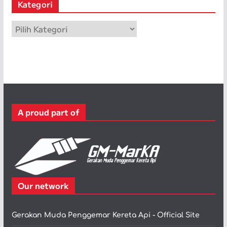
Kategori
i
p
K
a
t
e
g
o
r
A proud part of
i
Our network
Gerakan Muda Penggemar Kereta Api - Official Site