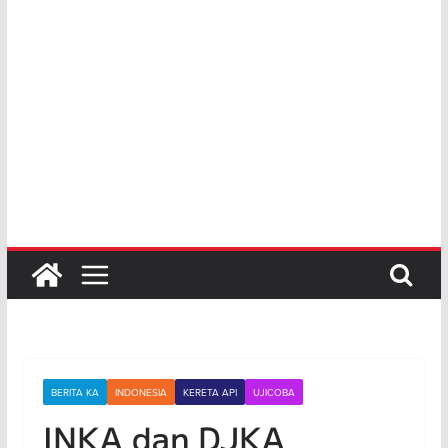
BERITA KA
INDONESIA
KERETA API
UJICOBA
INKA dan DJKA