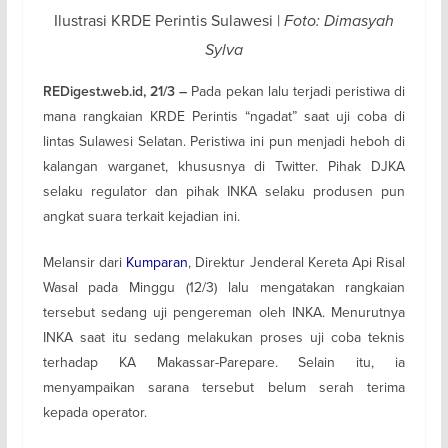
Ilustrasi KRDE Perintis Sulawesi |
Foto: Dimasyah
Sylva
Pada pekan lalu terjadi peristiwa di
REDigest.web.id, 21/3 –
mana rangkaian KRDE Perintis “ngadat” saat uji coba di
lintas Sulawesi Selatan. Peristiwa ini pun menjadi heboh di
kalangan warganet, khususnya di Twitter. Pihak DJKA
selaku regulator dan pihak INKA selaku produsen pun
angkat suara terkait kejadian ini.
Melansir dari
Kumparan
, Direktur Jenderal Kereta Api Risal
Wasal pada Minggu (12/3) lalu mengatakan rangkaian
tersebut sedang uji pengereman oleh INKA. Menurutnya
INKA saat itu sedang melakukan proses uji coba teknis
terhadap KA Makassar-Parepare. Selain itu, ia
menyampaikan sarana tersebut belum serah terima
kepada operator.