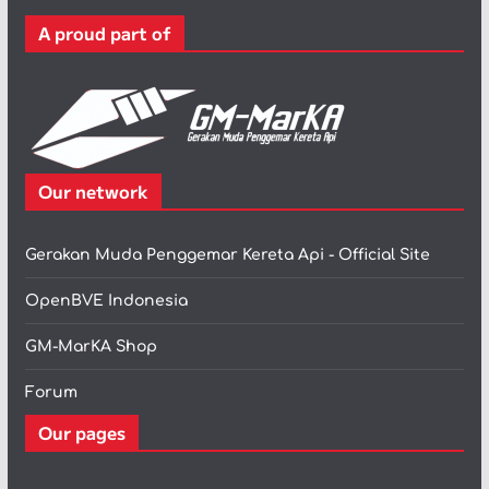
r
A proud part of
i
Our network
Gerakan Muda Penggemar Kereta Api - Official Site
OpenBVE Indonesia
GM-MarKA Shop
Forum
Our pages