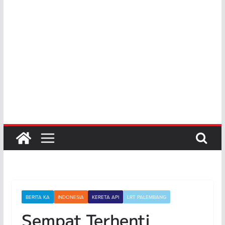
BERITA KA
INDONESIA
KERETA API
LRT PALEMBANG
Sempat Terhenti