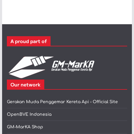
t
e
g
o
r
A proud part of
i
Our network
Gerakan Muda Penggemar Kereta Api - Official Site
OpenBVE Indonesia
GM-MarKA Shop