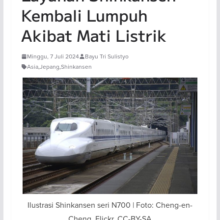
Kembali Lumpuh
Akibat Mati Listrik
Minggu, 7 Juli 2024
Bayu Tri Sulistyo
Asia
,
Jepang
,
Shinkansen
Ilustrasi Shinkansen seri N700 | Foto: Cheng-en-
Cheng, Flickr, CC-BY-SA