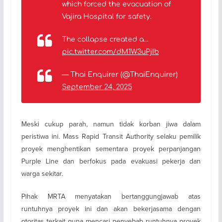
which forced the evacuation of
Vajira Hospital for safety.
The collapse created a…
pic.twitter.com/dM1W3uPjIb
— Thai Enquirer (@ThaiEnquirer)
September 24, 2025
Meski cukup parah, namun tidak korban jiwa dalam
peristiwa ini. Mass Rapid Transit Authority selaku pemilik
proyek menghentikan sementara proyek perpanjangan
Purple Line dan berfokus pada evakuasi pekerja dan
warga sekitar.
Pihak MRTA menyatakan bertanggungjawab atas
runtuhnya proyek ini dan akan bekerjasama dengan
otoritas terkait guna mencari penyebab runtuhnya proyek