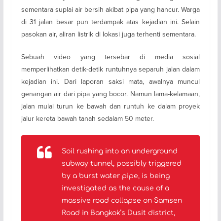
sementara suplai air bersih akibat pipa yang hancur. Warga
di 31 jalan besar pun terdampak atas kejadian ini. Selain
pasokan air, aliran listrik di lokasi juga terhenti sementara.
Sebuah video yang tersebar di media sosial
memperlihatkan detik-detik runtuhnya separuh jalan dalam
kejadian ini. Dari laporan saksi mata, awalnya muncul
genangan air dari pipa yang bocor. Namun lama-kelamaan,
jalan mulai turun ke bawah dan runtuh ke dalam proyek
jalur kereta bawah tanah sedalam 50 meter.
Soil rushing into an underground
subway tunnel, possibly triggered
by a burst water pipe, is being
investigated as the cause of a
massive road collapse on Samsen
Road in Bangkok’s Dusit district,