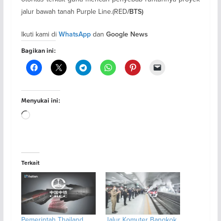
jalur bawah tanah Purple Line.(RED
/BTS)
Ikuti kami di
dan
WhatsApp
Google News
Bagikan ini:
Menyukai ini:
Memuat...
Terkait
Pemerintah Thailand
Jalur Komuter Bangkok