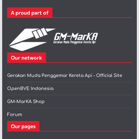
r
A proud part of
i
Our network
Gerakan Muda Penggemar Kereta Api - Official Site
OpenBVE Indonesia
GM-MarKA Shop
Forum
Our pages