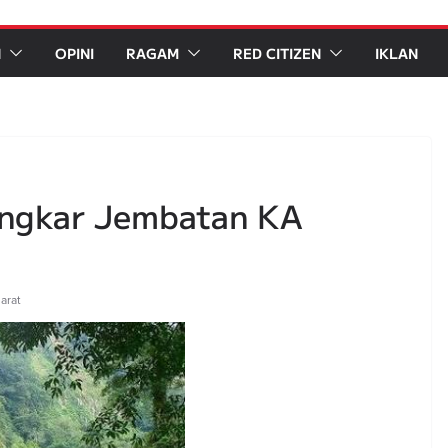
N
OPINI
RAGAM
RED CITIZEN
IKLAN
ngkar Jembatan KA
arat