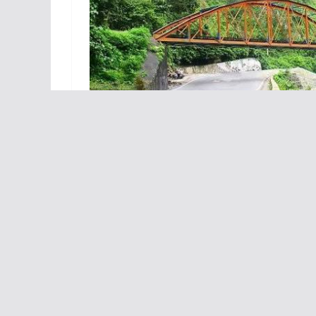
Salah satu jembatan KA di Lembah Anai yang
Sumbar pasca banjir bandang |
Fo
– Balai Teknik Perkeretaa
REDigest.web.id, 27/12
sejumlah jembatan KA di kawasan Lembah Anai.
Mengutip dari
Kompas.id
, rencana tersebut tertua
Tradisi Kementerian Kebudayaan Nomor 1070/LL4/K