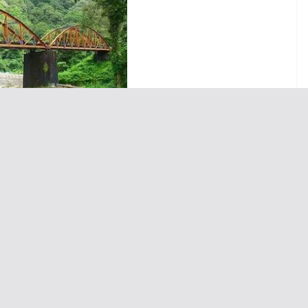
 rencananya dibongkar BTP
to
:
Tripadvisor
pian Sumatera Barat (BTP Sumbar) berencana akan membongkar
ng dalam surat Direktorat Jenderal Pelindungan Kebudayaan dan
B.09.6/2025 pada 12 Desember 2025 yang menanggapi surat dari