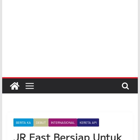
BERITA KA
DEBUT
INTERNASIONAL
KERETA API
JR East Bersiap Untuk