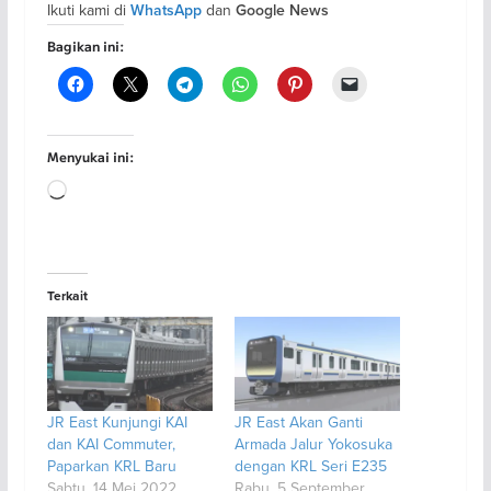
Ikuti kami di
dan
WhatsApp
Google News
Bagikan ini:
Menyukai ini:
Memuat...
Terkait
JR East Kunjungi KAI
JR East Akan Ganti
dan KAI Commuter,
Armada Jalur Yokosuka
Paparkan KRL Baru
dengan KRL Seri E235
Sabtu, 14 Mei 2022
Rabu, 5 September