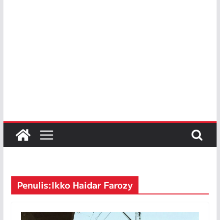
Penulis:
Ikko Haidar Farozy