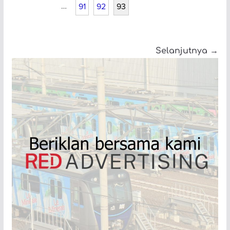
…
91
92
93
Selanjutnya →