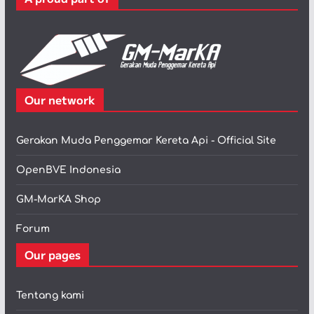
i
Our network
Gerakan Muda Penggemar Kereta Api - Official Site
OpenBVE Indonesia
GM-MarKA Shop
Forum
Our pages
Tentang kami