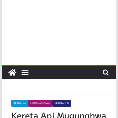
BERITA KA
INTERNASIONAL
KERETA API
Kereta Api Mugunghwa