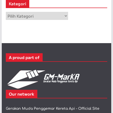
Kategori
i
p
K
a
t
e
g
o
r
A proud part of
i
Our network
Gerakan Muda Penggemar Kereta Api - Official Site