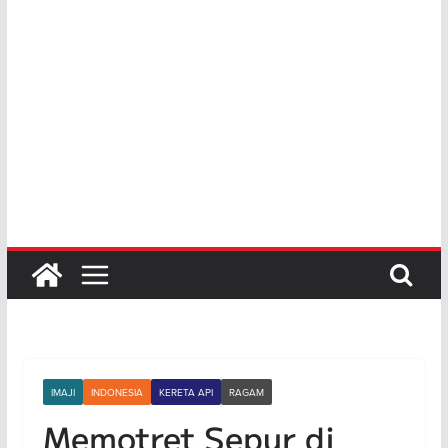
IMAJI
INDONESIA
KERETA API
RAGAM
Memotret Sepur di