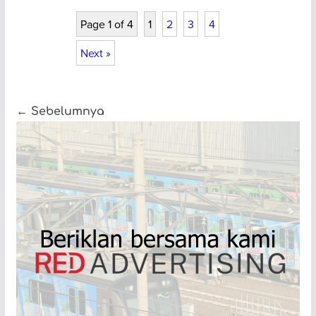
Page 1 of 4
1
2
3
4
Next »
← Sebelumnya