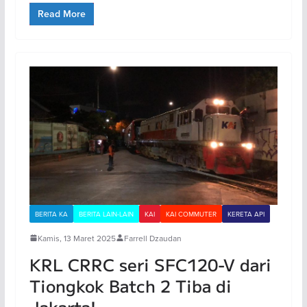
Read More
BERITA KA
BERITA LAIN-LAIN
KAI
KAI COMMUTER
KERETA API
Kamis, 13 Maret 2025
Farrell Dzaudan
KRL CRRC seri SFC120-V dari
Tiongkok Batch 2 Tiba di
Jakarta!