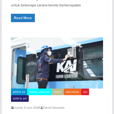
untuk beberapa sarana kereta berkecepatan
Read More
BERITA KA
BERITA LAIN-LAIN
DEBUT
INDONESIA
KAI
KERETA API
Jumat, 5 Juni 2026
Farrell Dzaudan