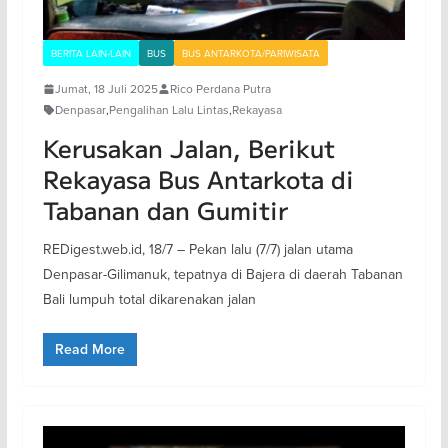
BERITA LAIN-LAIN
BUS
BUS ANTARKOTA/PARIWISATA
Jumat, 18 Juli 2025
Rico Perdana Putra
Denpasar
,
Pengalihan Lalu Lintas
,
Rekayasa
Kerusakan Jalan, Berikut
Rekayasa Bus Antarkota di
Tabanan dan Gumitir
REDigest.web.id, 18/7 – Pekan lalu (7/7) jalan utama
Denpasar-Gilimanuk, tepatnya di Bajera di daerah Tabanan
Bali lumpuh total dikarenakan jalan
Read More