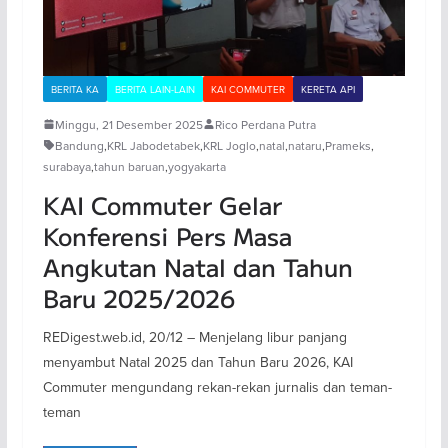
BERITA KA
BERITA LAIN-LAIN
KAI COMMUTER
KERETA API
Minggu, 21 Desember 2025
Rico Perdana Putra
Bandung
,
KRL Jabodetabek
,
KRL Joglo
,
natal
,
nataru
,
Prameks
,
surabaya
,
tahun baruan
,
yogyakarta
KAI Commuter Gelar
Konferensi Pers Masa
Angkutan Natal dan Tahun
Baru 2025/2026
REDigest.web.id, 20/12 – Menjelang libur panjang
menyambut Natal 2025 dan Tahun Baru 2026, KAI
Commuter mengundang rekan-rekan jurnalis dan teman-
teman