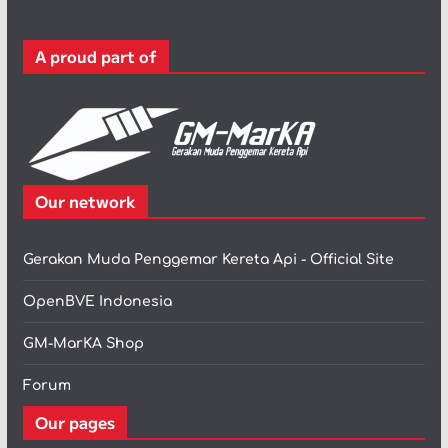
o
r
A proud part of
i
Our network
Gerakan Muda Penggemar Kereta Api - Official Site
OpenBVE Indonesia
GM-MarKA Shop
Forum
Our pages