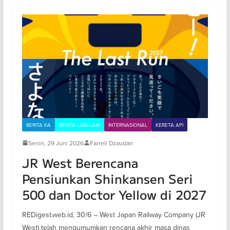
BERITA KA
BERITA LAIN-LAIN
INTERNASIONAL
KERETA API
Senin, 29 Juni 2026
Farrell Dzaudan
JR West Berencana
Pensiunkan Shinkansen Seri
500 dan Doctor Yellow di 2027
REDigest.web.id, 30/6 – West Japan Railway Company (JR
West) telah mengumumkan rencana akhir masa dinas