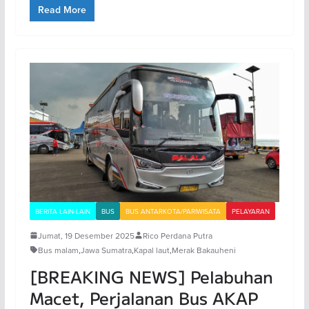
Read More
BERITA LAIN-LAIN
BUS
BUS ANTARKOTA/PARIWISATA
PELAYARAN
Jumat, 19 Desember 2025
Rico Perdana Putra
Bus malam
,
Jawa Sumatra
,
Kapal laut
,
Merak Bakauheni
[BREAKING NEWS] Pelabuhan
Macet, Perjalanan Bus AKAP