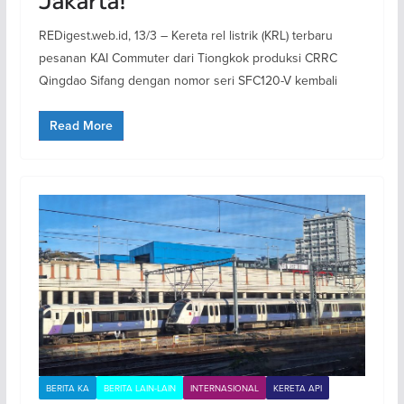
REDigest.web.id, 13/3 – Kereta rel listrik (KRL) terbaru
pesanan KAI Commuter dari Tiongkok produksi CRRC
Qingdao Sifang dengan nomor seri SFC120-V kembali
Read More
BERITA KA
BERITA LAIN-LAIN
INTERNASIONAL
KERETA API