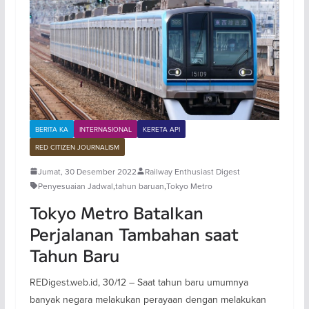
BERITA KA
INTERNASIONAL
KERETA API
RED CITIZEN JOURNALISM
Jumat, 30 Desember 2022
Railway Enthusiast Digest
Penyesuaian Jadwal
,
tahun baruan
,
Tokyo Metro
Tokyo Metro Batalkan
Perjalanan Tambahan saat
Tahun Baru
REDigest.web.id, 30/12 – Saat tahun baru umumnya
banyak negara melakukan perayaan dengan melakukan