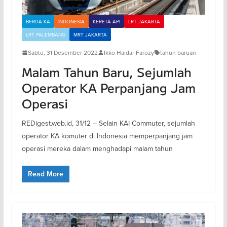
BERITA KA
INDONESIA
KERETA API
LRT JAKARTA
LRT PALEMBANG
MRT JAKARTA
Sabtu, 31 Desember 2022
Ikko Haidar Farozy
tahun baruan
Malam Tahun Baru, Sejumlah
Operator KA Perpanjang Jam
Operasi
REDigest.web.id, 31/12 – Selain KAI Commuter, sejumlah
operator KA komuter di Indonesia memperpanjang jam
operasi mereka dalam menghadapi malam tahun
Read More