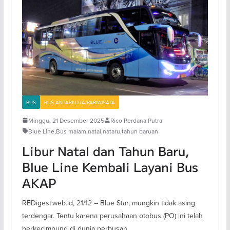
BUS
BUS ANTARKOTA/PARIWISATA
Minggu, 21 Desember 2025
Rico Perdana Putra
Blue Line
,
Bus malam
,
natal
,
nataru
,
tahun baruan
Libur Natal dan Tahun Baru,
Blue Line Kembali Layani Bus
AKAP
REDigest.web.id, 21/12 – Blue Star, mungkin tidak asing
terdengar. Tentu karena perusahaan otobus (PO) ini telah
berkecimpung di dunia perbusan