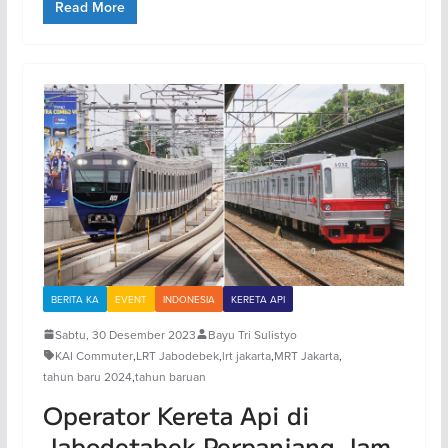
Read More
BERITA KA
EVENT
INDONESIA
KERETA API
Sabtu, 30 Desember 2023
Bayu Tri Sulistyo
KAI Commuter
,
LRT Jabodebek
,
lrt jakarta
,
MRT Jakarta
,
tahun baru 2024
,
tahun baruan
Operator Kereta Api di
Jabodetabek Perpanjang Jam