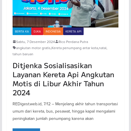
BERITA KA
DJKA
INDONESIA
KERETA API
Sabtu, 7 Desember 2024
Rico Perdana Putra
angkutan motor gratis
,
Kereta penumpang antar kota
,
natal
,
tahun baruan
Ditjenka Sosialisasikan
Layanan Kereta Api Angkutan
Motis di Libur Akhir Tahun
2024
REDigest.web.id, 7/12 – Menjelang akhir tahun transportasi
umum dari kereta, bus, pesawat, hingga kapal mengalami
peningkatan jumlah penumpang karena akan