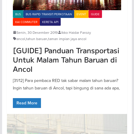
BUS
BUS RAPID TRANSIT/PERKOTAAN
EVENT
GUIDE
KAI COMMUTER
KERETA API
Senin, 30 Desember 2019
Ikko Haidar Farozy
ancol
,
tahun baruan
,
taman impian jaya ancol
[GUIDE] Panduan Transportasi
Untuk Malam Tahun Baruan di
Ancol
[31/12] Para pembaca RED tak sabar malam tahun baruan?
Ingin tahun baruan di Ancol, tapi bingung di sana ada apa,
Read More