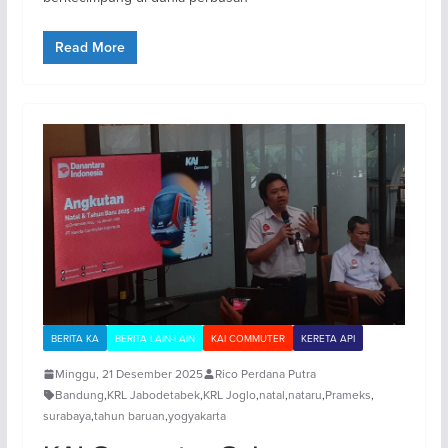
Read More
BERITA KA
BERITA LAIN-LAIN
KAI COMMUTER
KERETA API
Minggu, 21 Desember 2025
Rico Perdana Putra
Bandung
,
KRL Jabodetabek
,
KRL Joglo
,
natal
,
nataru
,
Prameks
,
surabaya
,
tahun baruan
,
yogyakarta