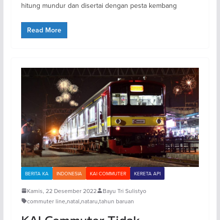
hitung mundur dan disertai dengan pesta kembang
Read More
BERITA KA
INDONESIA
KAI COMMUTER
KERETA API
Kamis, 22 Desember 2022
Bayu Tri Sulistyo
commuter line
,
natal
,
nataru
,
tahun baruan
KAI Commuter Tidak