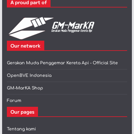
A proud part of
i
Our network
Gerakan Muda Penggemar Kereta Api - Official Site
OpenBVE Indonesia
GM-MarKA Shop
Forum
Our pages
Tentang kami