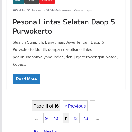
Sabtu, 21 Januari 2017
Muhammad Pascal Fajrin
Pesona Lintas Selatan Daop 5
Purwokerto
Stasiun Sumpiuh, Banyumas, Jawa Tengah Daop 5
Purwokerto identik dengan eksotisme lintas
pegunungannya yang indah, dan juga terowongan Notog,
Kebasen,
Read More
Page 11 of 16
« Previous
1
…
9
10
11
12
13
…
16
Next »