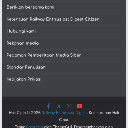
Beriklan bersama kami
Ketentuan Railway Enthusiast Digest Citizen
Hubungi kami
Rekanan media
Pedoman Pemberitaan Media Siber
Standar Penulisan
Kebijakan Privasi
Hak Cipta © 2026
Railway Enthusiast Digest
. Keseluruhan Hak
Cipta.
Tema:
ColorMag
oleh ThemeGrill. Dipersembahkan oleh