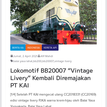
BERITA KA
INDONESIA
KERETA API
Jumat, 2 April 2021
Afif Mahdi
balai yasa lahat
,
bb200
,
bb20007
,
vintage livery
Lokomotif BB20007 “Vintage
Livery” Kembali Diremajakan
PT KAI
[1/4] Setelah PT KAI mengecat ulang CC2018331 (CC20169)
edisi vintage livery PJKA warna krem-hijau oleh Balai Yasa
Yogyakarta, Balai Yasa Lahat