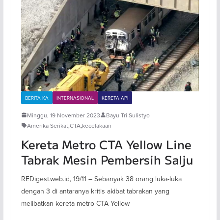
BERITA KA
INTERNASIONAL
KERETA API
Minggu, 19 November 2023
Bayu Tri Sulistyo
Amerika Serikat
,
CTA
,
kecelakaan
Kereta Metro CTA Yellow Line
Tabrak Mesin Pembersih Salju
REDigest.web.id, 19/11 – Sebanyak 38 orang luka-luka
dengan 3 di antaranya kritis akibat tabrakan yang
melibatkan kereta metro CTA Yellow