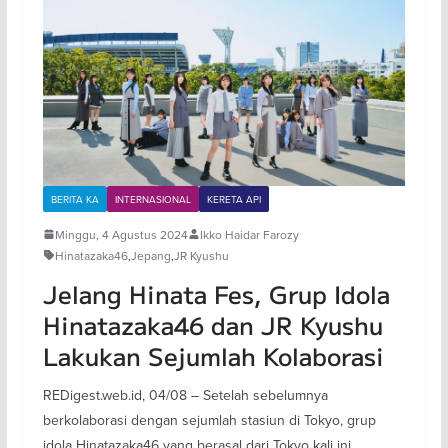
BERITA KA
INTERNASIONAL
KERETA API
Minggu, 4 Agustus 2024
Ikko Haidar Farozy
Hinatazaka46
,
Jepang
,
JR Kyushu
Jelang Hinata Fes, Grup Idola
Hinatazaka46 dan JR Kyushu
Lakukan Sejumlah Kolaborasi
REDigest.web.id, 04/08 – Setelah sebelumnya
berkolaborasi dengan sejumlah stasiun di Tokyo, grup
idola Hinatazaka46 yang berasal dari Tokyo kali ini