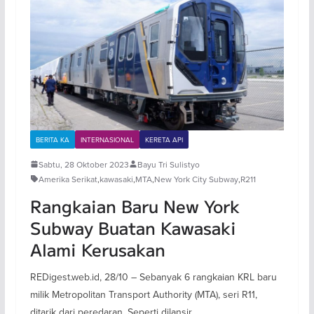
BERITA KA
INTERNASIONAL
KERETA API
Sabtu, 28 Oktober 2023
Bayu Tri Sulistyo
Amerika Serikat
,
kawasaki
,
MTA
,
New York City Subway
,
R211
Rangkaian Baru New York
Subway Buatan Kawasaki
Alami Kerusakan
REDigest.web.id, 28/10 – Sebanyak 6 rangkaian KRL baru
milik Metropolitan Transport Authority (MTA), seri R11,
ditarik dari peredaran. Seperti dilansir