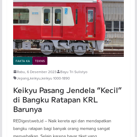
FAKTA KA
TEKNIS
Rabu, 6 Desember 2023
Bayu Tri Sulistyo
Jepang
,
keikyu
,
keikyu 1000-1890
Keikyu Pasang Jendela “Kecil”
di Bangku Ratapan KRL
Barunya
REDigest.web,id – Naik kereta api dan mendapatkan
bangku ratapan bagi banyak orang memang sangat
menyebalkan. Selain karena bayar tiket yang