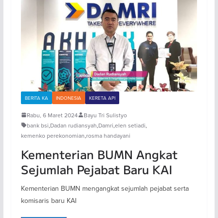
BERITA KA
INDONESIA
KERETA API
Rabu, 6 Maret 2024
Bayu Tri Sulistyo
bank bsi
,
Dadan rudiansyah
,
Damri
,
elen setiadi
,
kemenko perekonomian
,
rosma handayani
Kementerian BUMN Angkat
Sejumlah Pejabat Baru KAI
Kementerian BUMN mengangkat sejumlah pejabat serta
komisaris baru KAI