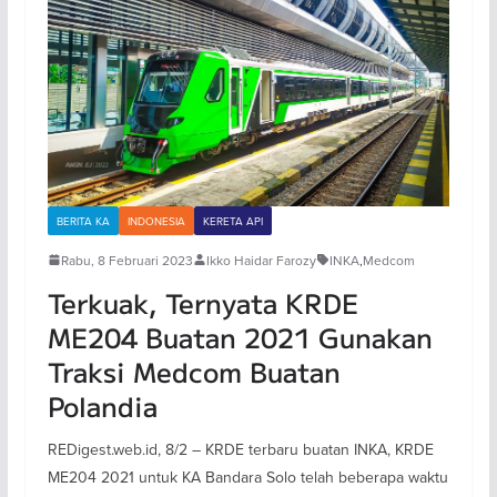
BERITA KA
INDONESIA
KERETA API
Rabu, 8 Februari 2023
Ikko Haidar Farozy
INKA
,
Medcom
Terkuak, Ternyata KRDE
ME204 Buatan 2021 Gunakan
Traksi Medcom Buatan
Polandia
REDigest.web.id, 8/2 – KRDE terbaru buatan INKA, KRDE
ME204 2021 untuk KA Bandara Solo telah beberapa waktu