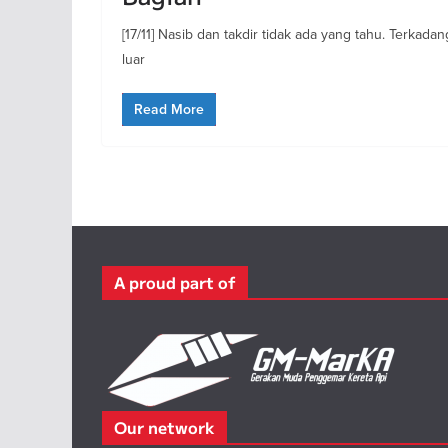
[17/11] Nasib dan takdir tidak ada yang tahu. Terkada
luar
Read More
A proud part of
Our network