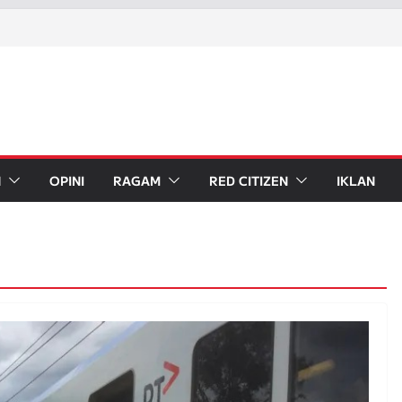
 India akan Kembangkan Sendiri
 Kereta Api Digugat ke MK
 Kereta Ekonomi Kerakyatan,
) Nyaman!
amoto Lumpuh Pasca Gempa 7.1
ATP Berbasis Satelit dan Operasikan
ndung Raya
N
OPINI
RAGAM
RED CITIZEN
IKLAN