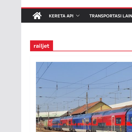
KERETA API
TRANSPORTASI LAI
railjet