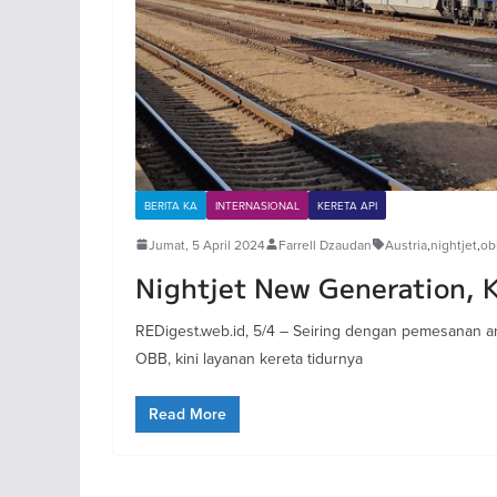
BERITA KA
INTERNASIONAL
KERETA API
Jumat, 5 April 2024
Farrell Dzaudan
Austria
,
nightjet
,
ob
Nightjet New Generation, K
REDigest.web.id, 5/4 – Seiring dengan pemesanan ar
OBB, kini layanan kereta tidurnya
Read More