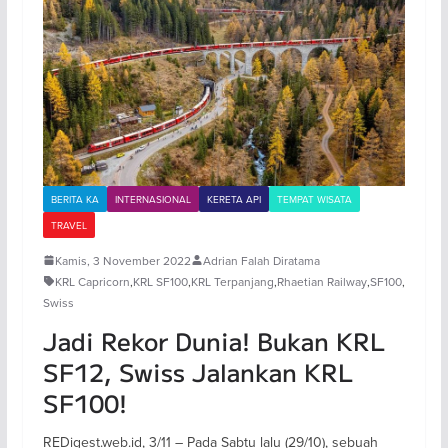
BERITA KA
INTERNASIONAL
KERETA API
TEMPAT WISATA
TRAVEL
Kamis, 3 November 2022
Adrian Falah Diratama
KRL Capricorn
,
KRL SF100
,
KRL Terpanjang
,
Rhaetian Railway
,
SF100
,
Swiss
Jadi Rekor Dunia! Bukan KRL
SF12, Swiss Jalankan KRL
SF100!
REDigest.web.id, 3/11 – Pada Sabtu lalu (29/10), sebuah