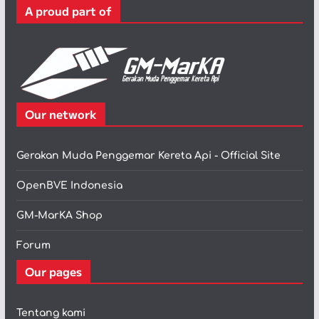
A proud part of
i
Our network
Gerakan Muda Penggemar Kereta Api - Official Site
OpenBVE Indonesia
GM-MarKA Shop
Forum
Our pages
Tentang kami